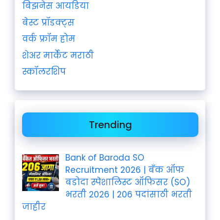
बिझनेस आयडिया
बेस्ट प्रॉडक्ट्स
वर्क फ्रॉम होम
शेअर मार्केट मराठी
स्कॉलरशिप
Trending
Bank of Baroda SO
Recruitment 2026 | बँक ऑफ
बडोदा स्पेशालिस्ट ऑफिसर (SO)
भरती 2026 | 206 पदांसाठी भरती
जाहीर