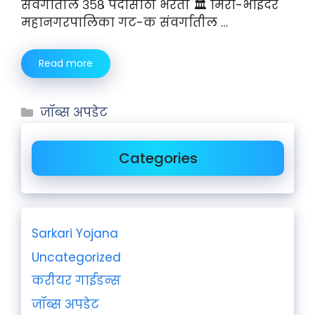
संवर्गातील ३५८ पदांसाठी भरती 🏛️ मिरा-भाईंदर
महानगरपालिका गट-क संवर्गातील …
Read more
जॉब्स अपडेट
Categories
Sarkari Yojana
Uncategorized
करीयर गाईडन्स
जॉब्स अपडेट