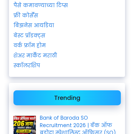
पैसे कमावण्याच्या टिप्स
फ्री कोर्सेस
बिझनेस आयडिया
बेस्ट प्रॉडक्ट्स
वर्क फ्रॉम होम
शेअर मार्केट मराठी
स्कॉलरशिप
Trending
Bank of Baroda SO
Recruitment 2026 | बँक ऑफ
बडोदा स्पेशालिस्ट ऑफिसर (SO)