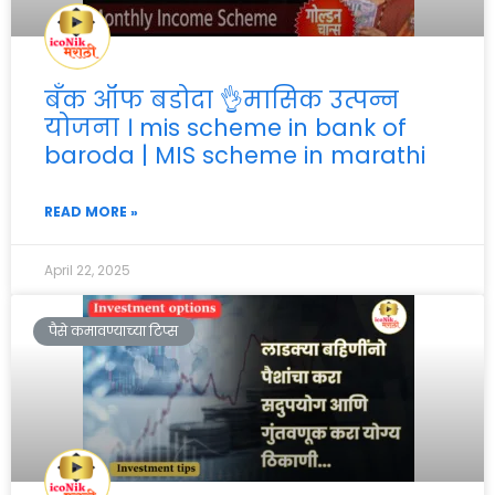
बँक ऑफ बडोदा 👌मासिक उत्पन्न
योजना । mis scheme in bank of
baroda | MIS scheme in marathi
READ MORE »
April 22, 2025
पैसे कमावण्याच्या टिप्स