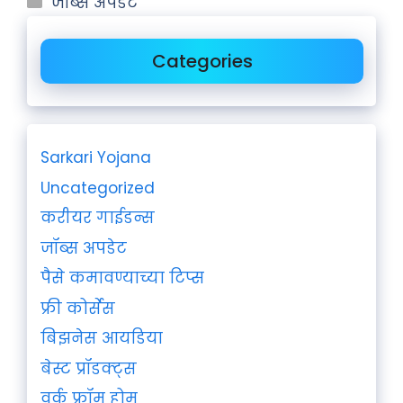
जॉब्स अपडेट
Categories
Sarkari Yojana
Uncategorized
करीयर गाईडन्स
जॉब्स अपडेट
पैसे कमावण्याच्या टिप्स
फ्री कोर्सेस
बिझनेस आयडिया
बेस्ट प्रॉडक्ट्स
वर्क फ्रॉम होम