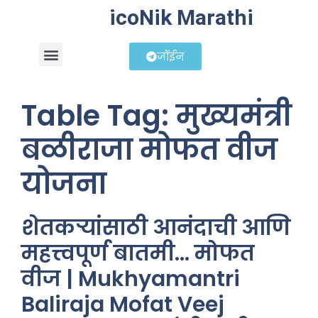
icoNik Marathi
जॉईन
बिझनेस आयडिया
शेअर मार्केट मराठी
Table Tag:
मुख्यमंत्री
बळीराजा मोफत वीज
योजना
शेतकऱ्यांसाठी आनंदाची आणि
महत्त्वपूर्ण बातमी… मोफत
वीज | Mukhyamantri
Baliraja Mofat Veej