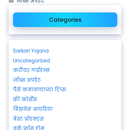
जॉब्स अपडेट
Categories
Sarkari Yojana
Uncategorized
करीयर गाईडन्स
जॉब्स अपडेट
पैसे कमावण्याच्या टिप्स
फ्री कोर्सेस
बिझनेस आयडिया
बेस्ट प्रॉडक्ट्स
वर्क फ्रॉम होम