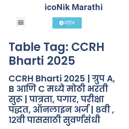
icoNik Marathi
जॉईन
बिझनेस आयडिया
शेअर मार्केट मराठी
Table Tag:
CCRH
Bharti 2025
CCRH Bharti 2025 | ग्रुप A,
B आणि C मध्ये मोठी भरती
सुरू | पात्रता, पगार, परीक्षा
पद्धत, ऑनलाइन अर्ज | ८वी ,
१२वी पाससाठी सुवर्णसंधी