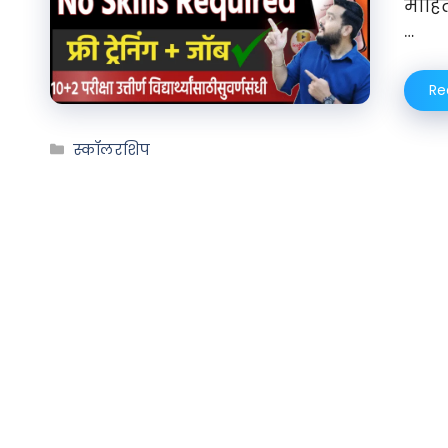
माहिती
…
Re
स्कॉलरशिप