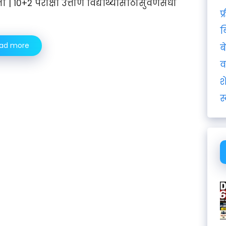
 | 10+2 परीक्षा उत्तीर्ण विद्यार्थ्यांसाठीसुवर्णसंधी
फ
ब
ad more
ब
व
श
स