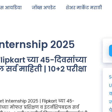
ेस आयडिया
जॉब्स अपडेट
शेअर मार्केट मराठी
internship २०२५
lipkart च्या 45-दिवसांच्या
 सर्व माहिती | 10+2 परीक्षा
S
U
क
art internship २०२५ | Flipkart च्या 45-
ज
ंच्या मोफत प्रशिक्षण व इंटर्नशिपबद्दल सर्व
प