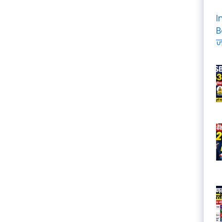
I
B
ज