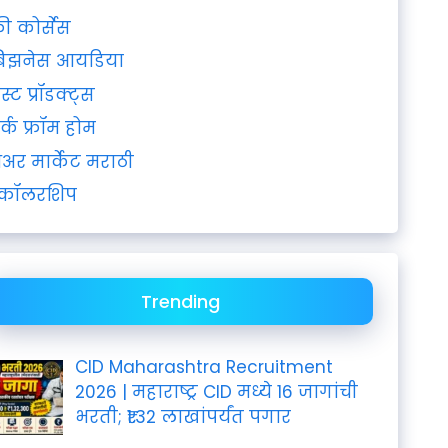
्री कोर्सेस
िझनेस आयडिया
ेस्ट प्रॉडक्ट्स
र्क फ्रॉम होम
ेअर मार्केट मराठी
्कॉलरशिप
Trending
CID Maharashtra Recruitment
2026 | महाराष्ट्र CID मध्ये 16 जागांची
भरती; ₹1.32 लाखांपर्यंत पगार