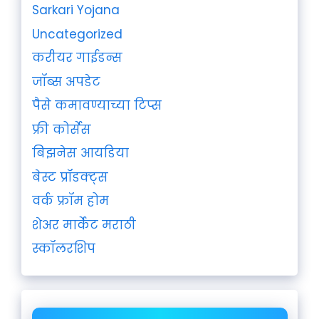
Sarkari Yojana
Uncategorized
करीयर गाईडन्स
जॉब्स अपडेट
पैसे कमावण्याच्या टिप्स
फ्री कोर्सेस
बिझनेस आयडिया
बेस्ट प्रॉडक्ट्स
वर्क फ्रॉम होम
शेअर मार्केट मराठी
स्कॉलरशिप