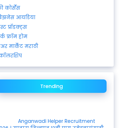
्री कोर्सेस
िझनेस आयडिया
ेस्ट प्रॉडक्ट्स
र्क फ्रॉम होम
ेअर मार्केट मराठी
्कॉलरशिप
Trending
Anganwadi Helper Recruitment