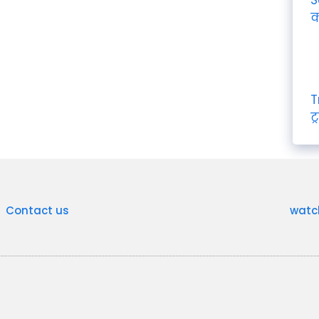
क
T
ट
Contact us
watc