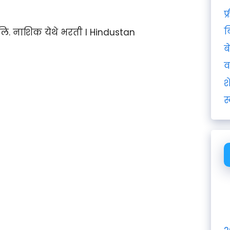
फ
ब
 लि. नाशिक येथे भरती I Hindustan
ब
व
श
स