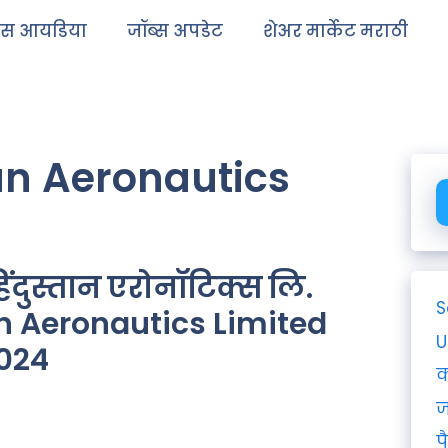
ेस आयडिया
जॉब्स अपडेट
शेअर मार्केट मराठी
n Aeronautics
ंदुस्तान एरोनॉटिक्स लि.
S
an Aeronautics Limited
U
2024
क
ज
प