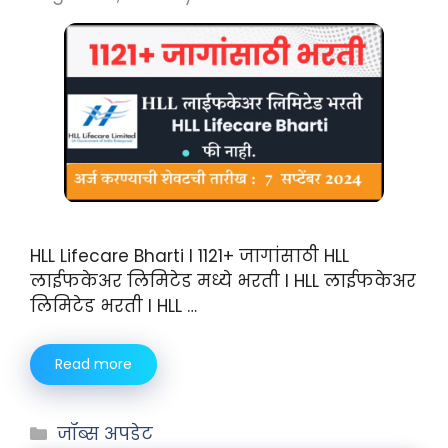
HLL Lifecare Bharti I 1121+ जागांसाठी HLL
लाईफकेअर लिमिटेड मध्ये भरती I HLL लाईफकेअर
लिमिटेड भरती I HLL …
Read more
जॉब्स अपडेट