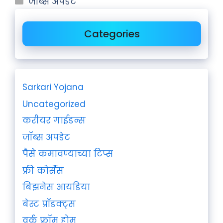
जॉब्स अपडेट
Categories
Sarkari Yojana
Uncategorized
करीयर गाईडन्स
जॉब्स अपडेट
पैसे कमावण्याच्या टिप्स
फ्री कोर्सेस
बिझनेस आयडिया
बेस्ट प्रॉडक्ट्स
वर्क फ्रॉम होम