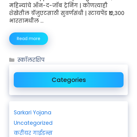
महिन्यांचे ऑन-द-जॉब ट्रेनिंग | कोणत्याही
शेखेतील ग्रॅजुएटसाठी सुवर्णसंधी | स्टायपेंड ₹12,300
भारतामधील …
Read more
स्कॉलरशिप
Categories
Sarkari Yojana
Uncategorized
करीयर गाईडन्स