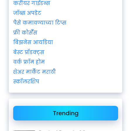
करीयर गाईडन्स
जॉब्स अपडेट
पैसे कमावण्याच्या टिप्स
फ्री कोर्सेस
बिझनेस आयडिया
बेस्ट प्रॉडक्ट्स
वर्क फ्रॉम होम
शेअर मार्केट मराठी
स्कॉलरशिप
Trending