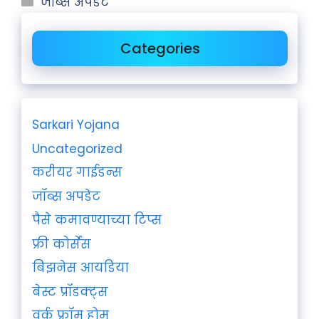
जॉब्स अपडेट
Categories
Sarkari Yojana
Uncategorized
करीयर गाईडन्स
जॉब्स अपडेट
पैसे कमावण्याच्या टिप्स
फ्री कोर्सेस
बिझनेस आयडिया
बेस्ट प्रॉडक्ट्स
वर्क फ्रॉम होम