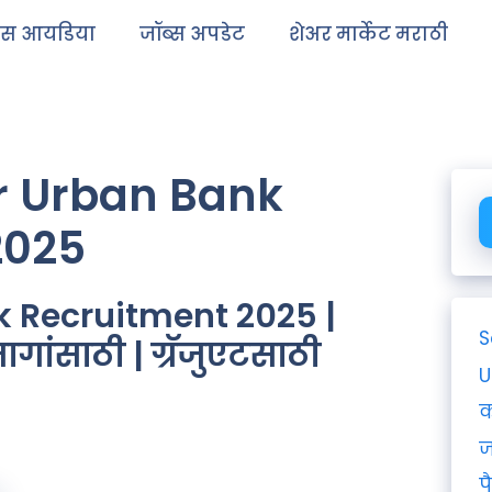
ेस आयडिया
जॉब्स अपडेट
शेअर मार्केट मराठी
r Urban Bank
2025
k Recruitment 2025 |
S
गांसाठी | ग्रॅजुएटसाठी
U
क
ज
प