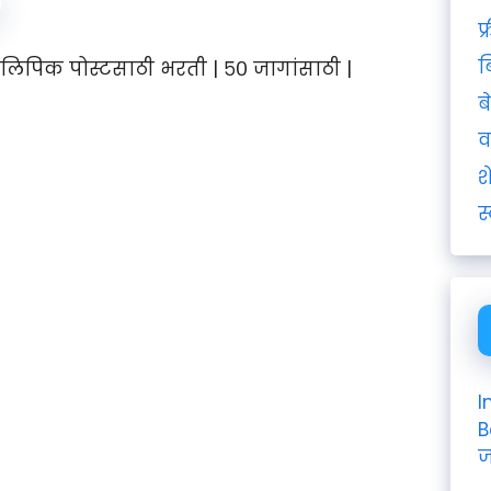
फ
ब
लिपिक पोस्टसाठी भरती | ५० जागांसाठी |
ब
व
श
स
I
B
ज