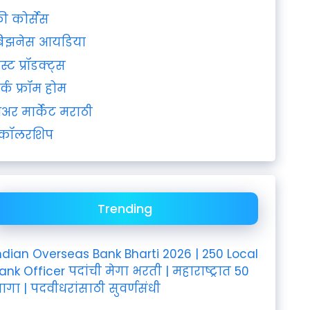
्री कोर्सेस
िझनेस आयडिया
ेस्ट प्रॉडक्ट्स
र्क फ्रॉम होम
ेअर मार्केट मराठी
्कॉलरशिप
Trending
ndian Overseas Bank Bharti 2026 | 250 Local
ank Officer पदांची मेगा भरती | महाराष्ट्रात 50
ागा | पदवीधरांसाठी सुवर्णसंधी