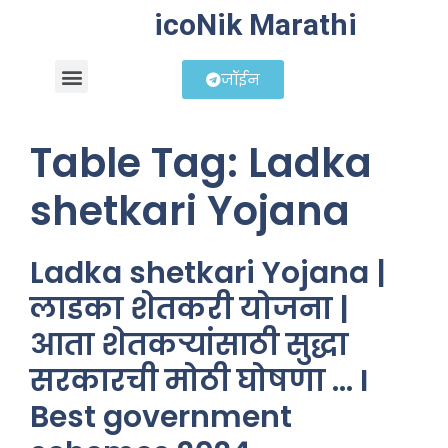
icoNik Marathi
जॉईन
बिझनेस आयडिया
शेअर मार्केट मराठी
Table Tag:
Ladka
shetkari Yojana
Ladka shetkari Yojana |
लाडका शेतकरी योजना |
आता शेतकऱ्यांसाठी सुद्धा
सरकारची मोठी घोषणा … I
Best government