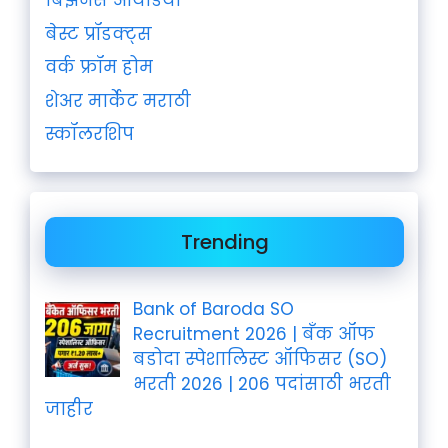
बिझनेस आयडिया
बेस्ट प्रॉडक्ट्स
वर्क फ्रॉम होम
शेअर मार्केट मराठी
स्कॉलरशिप
Trending
Bank of Baroda SO
Recruitment 2026 | बँक ऑफ
बडोदा स्पेशालिस्ट ऑफिसर (SO)
भरती 2026 | 206 पदांसाठी भरती
जाहीर