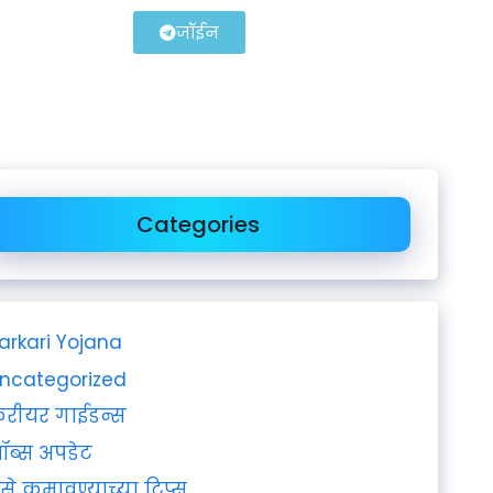
जॉईन
Categories
arkari Yojana
ncategorized
रीयर गाईडन्स
ॉब्स अपडेट
ैसे कमावण्याच्या टिप्स