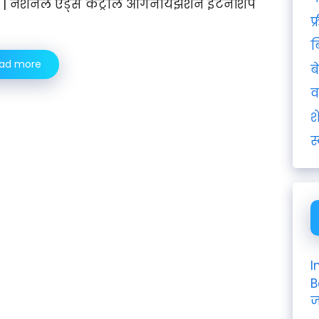
| नॅशनल एड्स कंट्रोल ऑर्गनायझेशन इंटर्नशिप
फ
ब
ad more
ब
व
श
स
I
B
ज