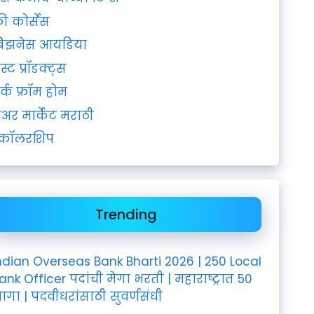
्री कोर्सेस
िझनेस आयडिया
ेस्ट प्रॉडक्ट्स
र्क फ्रॉम होम
ेअर मार्केट मराठी
्कॉलरशिप
Trending
ndian Overseas Bank Bharti 2026 | 250 Local
ank Officer पदांची मेगा भरती | महाराष्ट्रात 50
ागा | पदवीधरांसाठी सुवर्णसंधी