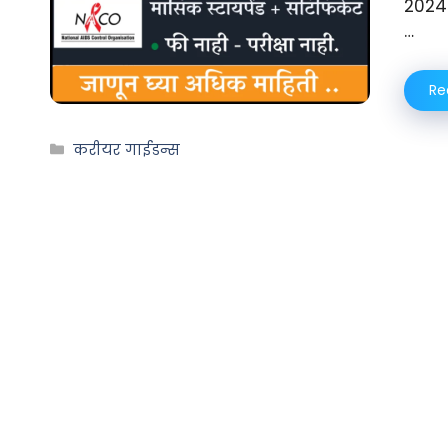
2024 
…
Re
करीयर गाईडन्स