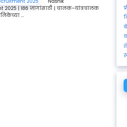
Nashik
फ
 2025 | 186 जागांसाठी | चालक–यांत्रचालक
िकेच्या …
ब
ब
व
श
स