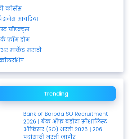
्री कोर्सेस
िझनेस आयडिया
ेस्ट प्रॉडक्ट्स
र्क फ्रॉम होम
ेअर मार्केट मराठी
्कॉलरशिप
Trending
Bank of Baroda SO Recruitment
2026 | बँक ऑफ बडोदा स्पेशालिस्ट
ऑफिसर (SO) भरती 2026 | 206
पदांसाठी भरती जाहीर