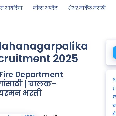
ेस आयडिया
जॉब्स अपडेट
शेअर मार्केट मराठी
Mahanagarpalika
cruitment 2025
Fire Department
S
गांसाठी | चालक–
U
फायरमन भरती
क
ज
प