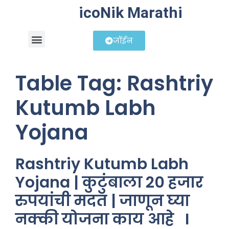
icoNik Marathi
जॉईन
बिझनेस आयडिया
शेअर मार्केट मराठी
Table Tag:
Rashtriy
Kutumb Labh
Yojana
Rashtriy Kutumb Labh
Yojana | कुटुंबाला 20 हजार
रुपयांची मदत | जाणून घ्या
नक्की योजना काय आहे I