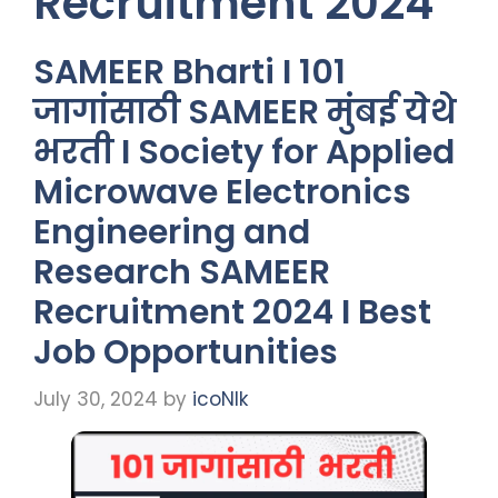
Recruitment 2024
SAMEER Bharti I 101
जागांसाठी SAMEER मुंबई येथे
भरती I Society for Applied
Microwave Electronics
Engineering and
Research SAMEER
Recruitment 2024 I Best
Job Opportunities
July 30, 2024
by
icoNIk