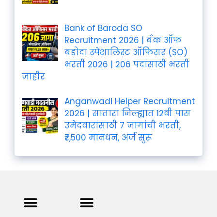
Bank of Baroda SO
Recruitment 2026 | बँक ऑफ
बडोदा स्पेशालिस्ट ऑफिसर (SO)
भरती 2026 | 206 पदांसाठी भरती
जाहीर
Anganwadi Helper Recruitment
2026 | सातारा जिल्ह्यात 12वी पास
उमेदवारांसाठी 7 जागांची भरती,
₹7,500 मानधन, अर्ज सुरू
Privacy Policy
Terms and Condition
Contact us