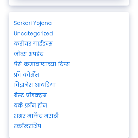
Sarkari Yojana
Uncategorized
करीयर गाईडन्स
जॉब्स अपडेट
पैसे कमावण्याच्या टिप्स
फ्री कोर्सेस
बिझनेस आयडिया
बेस्ट प्रॉडक्ट्स
वर्क फ्रॉम होम
शेअर मार्केट मराठी
स्कॉलरशिप