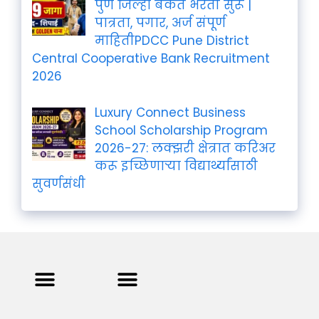
पुणे जिल्हा बँकेत भरती सुरू |
पात्रता, पगार, अर्ज संपूर्ण
माहितीPDCC Pune District
Central Cooperative Bank Recruitment
2026
Luxury Connect Business
School Scholarship Program
2026-27: लक्झरी क्षेत्रात करिअर
करू इच्छिणाऱ्या विद्यार्थ्यांसाठी
सुवर्णसंधी
Privacy Policy
Terms and Condition
Contact us