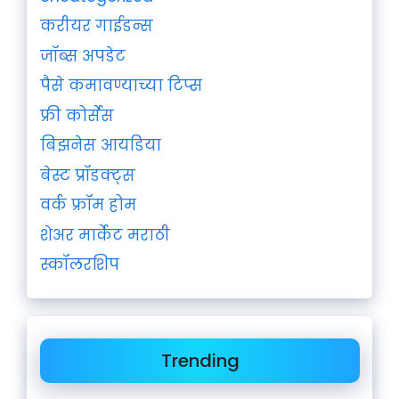
करीयर गाईडन्स
जॉब्स अपडेट
पैसे कमावण्याच्या टिप्स
फ्री कोर्सेस
बिझनेस आयडिया
बेस्ट प्रॉडक्ट्स
वर्क फ्रॉम होम
शेअर मार्केट मराठी
स्कॉलरशिप
Trending