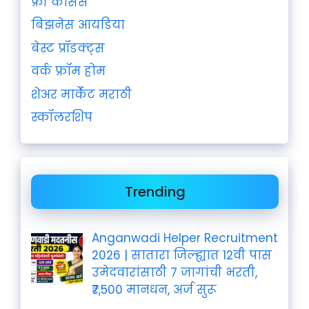
फ्री कोर्सेस
बिझनेस आयडिया
बेस्ट प्रॉडक्ट्स
वर्क फ्रॉम होम
शेअर मार्केट मराठी
स्कॉलरशिप
Trending
Anganwadi Helper Recruitment
2026 | सातारा जिल्ह्यात 12वी पास
उमेदवारांसाठी 7 जागांची भरती,
₹7,500 मानधन, अर्ज सुरू