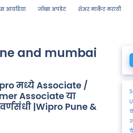
ेस आयडिया
जॉब्स अपडेट
शेअर मार्केट मराठी
une and mumbai
pro मध्ये Associate /
S
omer Associate या
U
 सुवर्णसंधी |Wipro Pune &
क
ज
प