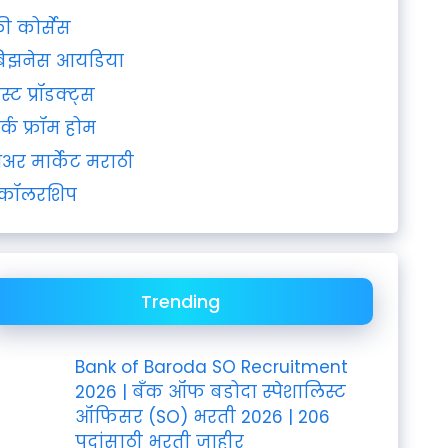
्री कोर्सेस
िझनेस आयडिया
ेस्ट प्रॉडक्ट्स
र्क फ्रॉम होम
ेअर मार्केट मराठी
्कॉलरशिप
Trending
Bank of Baroda SO Recruitment
2026 | बँक ऑफ बडोदा स्पेशालिस्ट
ऑफिसर (SO) भरती 2026 | 206
पदांसाठी भरती जाहीर