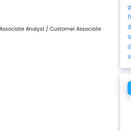
फ
ब
ब
 / Associate Analyst / Customer Associate
व
श
स