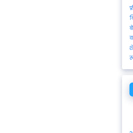
फ
ब
ब
व
श
स