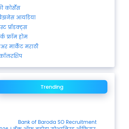
्री कोर्सेस
िझनेस आयडिया
ेस्ट प्रॉडक्ट्स
र्क फ्रॉम होम
ेअर मार्केट मराठी
्कॉलरशिप
Trending
Bank of Baroda SO Recruitment