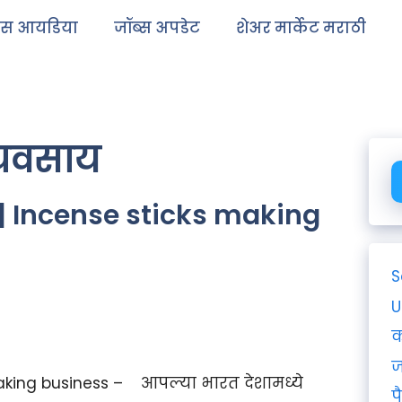
ेस आयडिया
जॉब्स अपडेट
शेअर मार्केट मराठी
्यवसाय
 | Incense sticks making
S
U
क
ज
making business – आपल्या भारत देशामध्ये
प