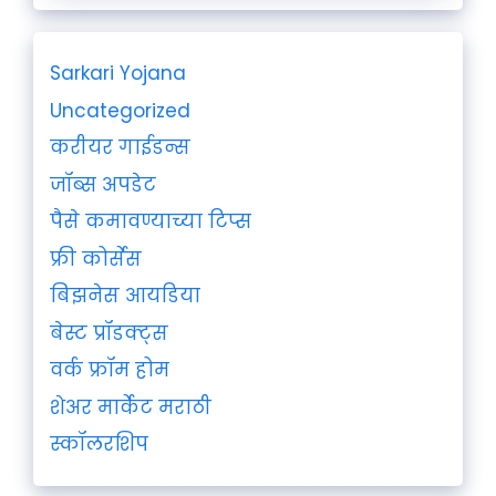
Sarkari Yojana
Uncategorized
करीयर गाईडन्स
जॉब्स अपडेट
पैसे कमावण्याच्या टिप्स
फ्री कोर्सेस
बिझनेस आयडिया
बेस्ट प्रॉडक्ट्स
वर्क फ्रॉम होम
शेअर मार्केट मराठी
स्कॉलरशिप