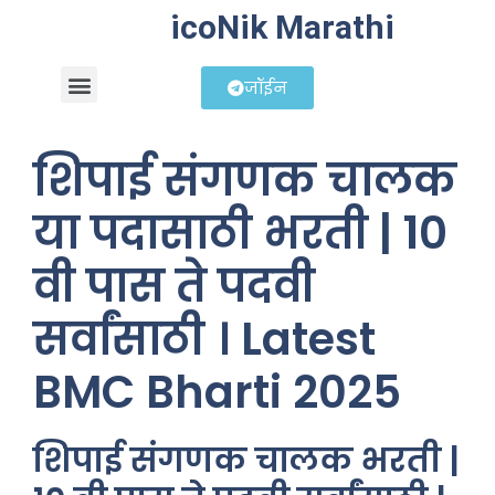
icoNik Marathi
जॉईन
बिझनेस आयडिया
शेअर मार्केट मराठी
शिपाई संगणक चालक
या पदासाठी भरती | १०
वी पास ते पदवी
सर्वांसाठी । Latest
BMC Bharti 2025
शिपाई संगणक चालक भरती |