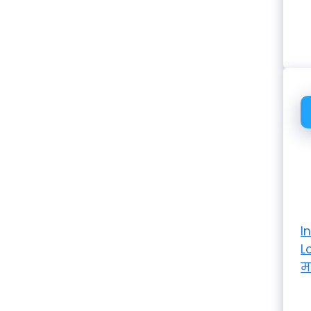
I
L
म