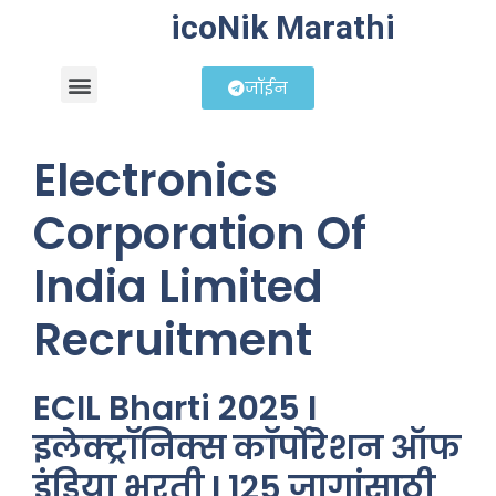
icoNik Marathi
जॉईन
बिझनेस आयडिया
शेअर मार्केट मराठी
Electronics
Corporation Of
India Limited
Recruitment
ECIL Bharti 2025 I
इलेक्ट्रॉनिक्स कॉर्पोरेशन ऑफ
इंडिया भरती I 125 जागांसाठी