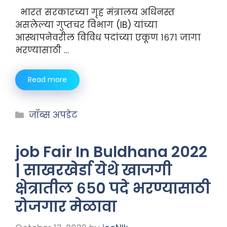
भारत सरकारच्या गृह मंत्रालय अधिनस्त
असलेल्या गुप्तचर विभाग (IB) यांच्या
आस्थापनेवरील विविध पदांच्या एकूण १६७१ जागा
भरण्यासाठी …
Read more
जॉब्स अपडेट
job Fair In Buldhana 2022
| साखरखेर्डा येथे खाजगी
क्षेत्रातील ६५० पदे भरण्यासाठी
रोजगार मेळावा