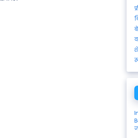
फ
ब
ब
व
श
स
I
B
ज