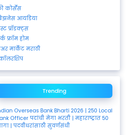
्री कोर्सेस
िझनेस आयडिया
ेस्ट प्रॉडक्ट्स
र्क फ्रॉम होम
ेअर मार्केट मराठी
्कॉलरशिप
Trending
ndian Overseas Bank Bharti 2026 | 250 Local
ank Officer पदांची मेगा भरती | महाराष्ट्रात 50
ागा | पदवीधरांसाठी सुवर्णसंधी