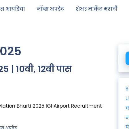
ेस आयडिया
जॉब्स अपडेट
शेअर मार्केट मराठी
2025
5 | 10वी, 12वी पास
S
U
viation Bharti 2025 IGI Airport Recruitment
क
ज
प
ब्स अपडेट