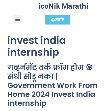
icoNik Marathi
जॉईन
बिझनेस आयडिया
शेअर मार्केट मराठी
invest india
internship
गव्हर्नमेंट वर्क फ्रॉम होम 🎯
संधी सोडू नका |
Government Work From
Home 2024 Invest India
internship