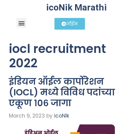
icoNik Marathi
जॉईन
बिझनेस आयडिया
शेअर मार्केट मराठी
iocl recruitment
2022
इंडियन ऑईल कार्पोरेशन
(IOCL) मध्ये विविध पदांच्या
एकूण १०६ जागा
March 9, 2023
by
icoNIk