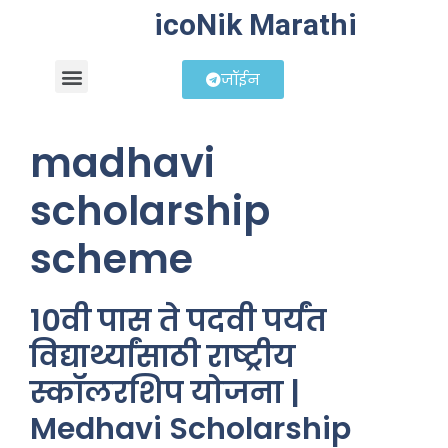
icoNik Marathi
जॉईन
बिझनेस आयडिया
शेअर मार्केट मराठी
madhavi
scholarship
scheme
10वी पास ते पदवी पर्यंत
विद्यार्थ्यांसाठी राष्ट्रीय
स्कॉलरशिप योजना |
Medhavi Scholarship