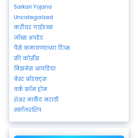
Sarkari Yojana
Uncategorized
करीयर गाईडन्स
जॉब्स अपडेट
पैसे कमावण्याच्या टिप्स
फ्री कोर्सेस
बिझनेस आयडिया
बेस्ट प्रॉडक्ट्स
वर्क फ्रॉम होम
शेअर मार्केट मराठी
स्कॉलरशिप