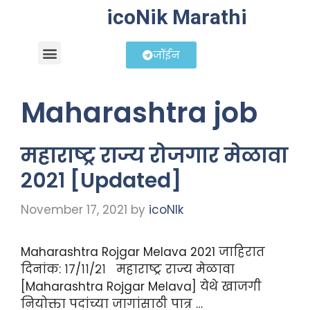
icoNik Marathi
जॉईन
बिझनेस आयडिया
शेअर मार्केट मराठी
Maharashtra job
महाराष्ट्र राज्य रोजगार मेळावा
२०२१ [Updated]
November 17, 2021
by
icoNIk
Maharashtra Rojgar Melava 2021 जाहिरात
दिनांक: १७/११/२१ महाराष्ट्र राज्य मेळावा
[Maharashtra Rojgar Melava] येथे खाजगी
नियोक्ता पदांच्या जागांसाठी पात्र …