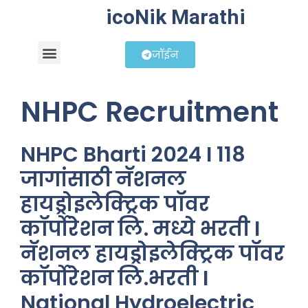
icoNik Marathi
जॉईन
बिझनेस आयडिया
शेअर मार्केट मराठी
NHPC Recruitment
NHPC Bharti 2024 I 118
जागांसाठी नॅशनल
हायड्रोइलेक्ट्रिक पॉवर
कॉर्पोरेशन लि. मध्ये भरती I
नॅशनल हायड्रोइलेक्ट्रिक पॉवर
कॉर्पोरेशन लि.भरती I
National Hydroelectric