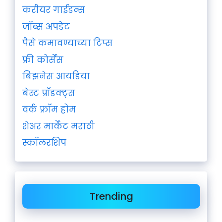
करीयर गाईडन्स
जॉब्स अपडेट
पैसे कमावण्याच्या टिप्स
फ्री कोर्सेस
बिझनेस आयडिया
बेस्ट प्रॉडक्ट्स
वर्क फ्रॉम होम
शेअर मार्केट मराठी
स्कॉलरशिप
Trending