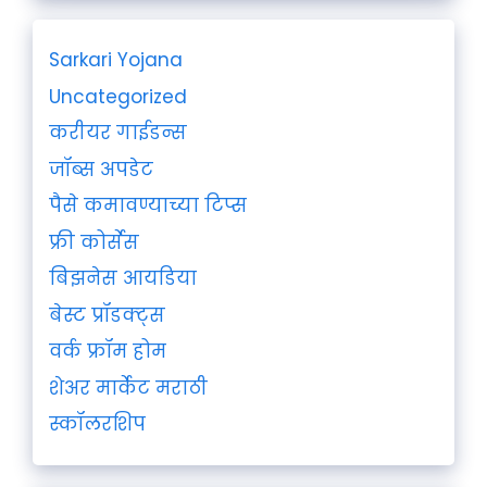
Sarkari Yojana
Uncategorized
करीयर गाईडन्स
जॉब्स अपडेट
पैसे कमावण्याच्या टिप्स
फ्री कोर्सेस
बिझनेस आयडिया
बेस्ट प्रॉडक्ट्स
वर्क फ्रॉम होम
शेअर मार्केट मराठी
स्कॉलरशिप