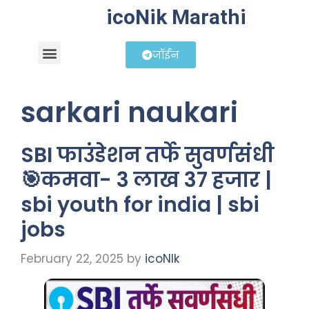
icoNik Marathi
जॉईन
बिझनेस आयडिया
शेअर मार्केट मराठी
sarkari naukari
SBI फाउंडेशन तर्फे सुवर्णसंधी
🎯कमवा- 3 लाख 37 हजार |
sbi youth for india | sbi
jobs
February 22, 2025
by
icoNIk