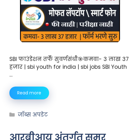
SBI फाउंडेशन तर्फे सुवर्णसंधी🎯कमवा- 3 लाख 37
हजार | sbi youth for india | sbi jobs SBI Youth
…
Read more
जॉब्स अपडेट
आरबीआय अंतर्गत समर