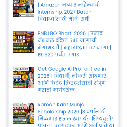
| Amazon मध्ये 6 महिन्यांची
Internship, 2027 Batch
विद्यार्थ्यांसाठी मोठी संधी
PNB LBO Bharti 2026 | पंजाब
नॅशनल बँकेत 545 जागांची
मेगाभरती | महाराष्ट्रात 67 जागा |
₹85,920 पर्यंत पगार
Get Google AI Pro for free in
2026 | विद्यार्थी, नोकरी शोधणारे
आणि कंटेंट क्रिएटर्ससाठी संपूर्ण
मराठी मार्गदर्शक
Raman Kant Munjal
Scholarship 2026 |३ वर्षांसाठी
मिळणार ₹5.5 लाखांपर्यंत शिष्यवृत्ती!
पात्रता, कागदपत्रे आणि अर्ज प्रक्रिया