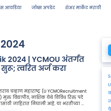
ेस आयडिया
जॉब्स अपडेट
शेअर मार्केट मराठी
 2024
 2024 | YCMOU अंतर्गत
सुरू; त्वरित अर्ज करा
S
U
राव चव्हाण महाराष्ट्र (U YCMORecruitment
क
 मुक्त विद्यापीठ, नाशिक येथे विविध रिक्त पदे
ज
ासाठी जाहिरात निघाली आहे. या भरतीच्या …
प