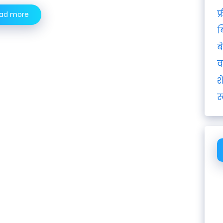
फ
ad more
ब
ब
व
श
स