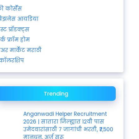
्री कोर्सेस
िझनेस आयडिया
ेस्ट प्रॉडक्ट्स
र्क फ्रॉम होम
ेअर मार्केट मराठी
्कॉलरशिप
Trending
Anganwadi Helper Recruitment
2026 | सातारा जिल्ह्यात 12वी पास
उमेदवारांसाठी 7 जागांची भरती, ₹7,500
मानधन, अर्ज सुरू