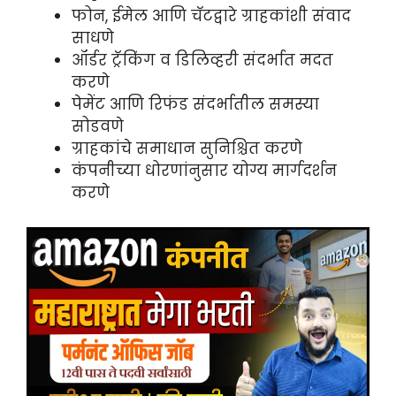
फोन, ईमेल आणि चॅटद्वारे ग्राहकांशी संवाद
साधणे
ऑर्डर ट्रॅकिंग व डिलिव्हरी संदर्भात मदत
करणे
पेमेंट आणि रिफंड संदर्भातील समस्या
सोडवणे
ग्राहकांचे समाधान सुनिश्चित करणे
कंपनीच्या धोरणांनुसार योग्य मार्गदर्शन
करणे