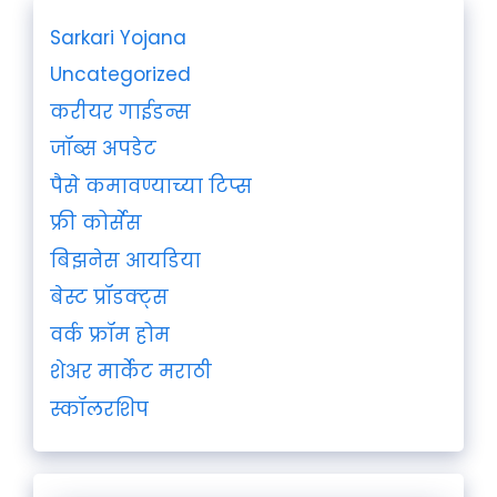
Sarkari Yojana
Uncategorized
करीयर गाईडन्स
जॉब्स अपडेट
पैसे कमावण्याच्या टिप्स
फ्री कोर्सेस
बिझनेस आयडिया
बेस्ट प्रॉडक्ट्स
वर्क फ्रॉम होम
शेअर मार्केट मराठी
स्कॉलरशिप