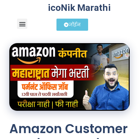
icoNik Marathi
जॉईन
बिझनेस आयडिया
शेअर मार्केट मराठी
Amazon Customer