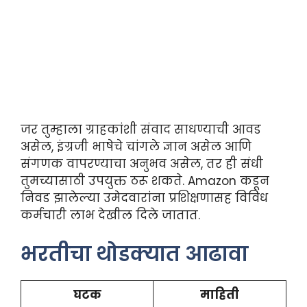
जर तुम्हाला ग्राहकांशी संवाद साधण्याची आवड
असेल, इंग्रजी भाषेचे चांगले ज्ञान असेल आणि
संगणक वापरण्याचा अनुभव असेल, तर ही संधी
तुमच्यासाठी उपयुक्त ठरू शकते. Amazon कडून
निवड झालेल्या उमेदवारांना प्रशिक्षणासह विविध
कर्मचारी लाभ देखील दिले जातात.
भरतीचा थोडक्यात आढावा
घटक
माहिती