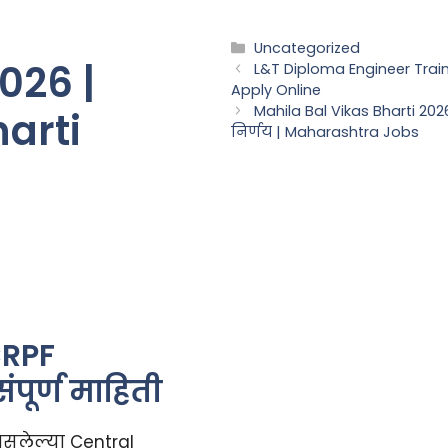
Categories
Uncategorized
026 |
L&T Diploma Engineer Train
Apply Online
Mahila Bal Vikas Bharti 202
arti
निर्णय | Maharashtra Jobs
CRPF
ूर्ण माहिती
असलेल्या Central