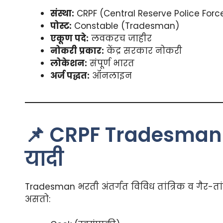
संस्था:
CRPF (Central Reserve Police Forc
पोस्ट:
Constable (Tradesman)
एकूण पदे:
लवकरच जाहीर
नोकरी प्रकार:
केंद्र सरकार नोकरी
लोकेशन:
संपूर्ण भारत
अर्ज पद्धत:
ऑनलाइन
📌 CRPF Tradesman 
यादी
Tradesman भरती अंतर्गत विविध तांत्रिक व गैर-तां
असतो: