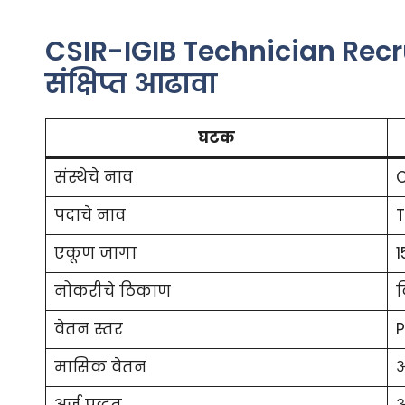
CSIR-IGIB Technician Rec
संक्षिप्त आढावा
घटक
संस्थेचे नाव
C
पदाचे नाव
T
एकूण जागा
1
नोकरीचे ठिकाण
द
वेतन स्तर
P
मासिक वेतन
अ
अर्ज पद्धत