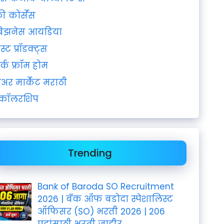
्री कोर्सेस
िझनेस आयडिया
ेस्ट प्रॉडक्ट्स
र्क फ्रॉम होम
ेअर मार्केट मराठी
्कॉलरशिप
Trending
Bank of Baroda SO Recruitment
2026 | बँक ऑफ बडोदा स्पेशालिस्ट
ऑफिसर (SO) भरती 2026 | 206