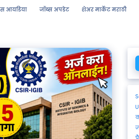
ेस आयडिया
जॉब्स अपडेट
शेअर मार्केट मराठी
S
U
क
ज
प