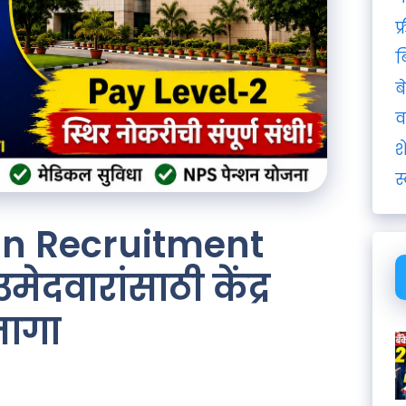
फ
ब
ब
व
श
स
an Recruitment
ेदवारांसाठी केंद्र
जागा