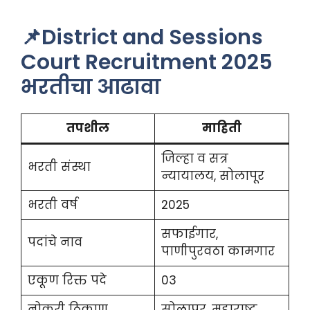
📌District and Sessions
Court Recruitment 2025
भरतीचा आढावा
तपशील
माहिती
जिल्हा व सत्र
भरती संस्था
न्यायालय, सोलापूर
भरती वर्ष
2025
सफाईगार,
पदांचे नाव
पाणीपुरवठा कामगार
एकूण रिक्त पदे
03
नोकरी ठिकाण
सोलापूर, महाराष्ट्र