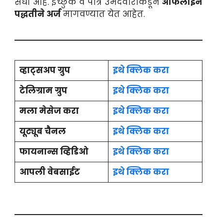
संधी आहे. इच्छुक व पात्र उमेदवारांकडून
ऑफलाईन
पद्धतीने अर्ज
मागवण्यात येत आहेत.
व्हाट्सअप ग्रुप
इथे क्लिक करा
टेलिग्राम ग्रुप
इथे क्लिक करा
मला मेसेज करा
इथे क्लिक करा
यूट्यूब चैनल
इथे क्लिक करा
फायनान्स व्हिडिओ
इथे क्लिक करा
आपली वेबसाईट
इथे क्लिक करा