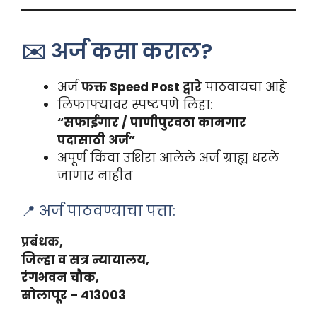
✉️ अर्ज कसा कराल?
अर्ज
फक्त Speed Post द्वारे
पाठवायचा आहे
लिफाफ्यावर स्पष्टपणे लिहा:
“सफाईगार / पाणीपुरवठा कामगार
पदासाठी अर्ज”
अपूर्ण किंवा उशिरा आलेले अर्ज ग्राह्य धरले
जाणार नाहीत
📍 अर्ज पाठवण्याचा पत्ता:
प्रबंधक,
जिल्हा व सत्र न्यायालय,
रंगभवन चौक,
सोलापूर – 413003