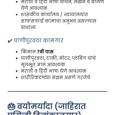
मराठी व हिंदी भाषा वाचन, लेखन व बोलणे
येणे आवश्यक
शासकीय कार्यालय / न्यायालयात
साफसफाई कामाचा अनुभव असल्यास
प्राधान्य
✔️ पाणीपुरवठा कामगार
किमान
7वी पास
पाणीपुरवठा, टाकी, मोटर, प्लंबिंग यांचे
मूलभूत ज्ञान आवश्यक
मराठी व हिंदी भाषा येणे आवश्यक
शारीरिकदृष्ट्या सक्षम असणे गरजेचे
🎂 वयोमर्यादा (जाहिरात