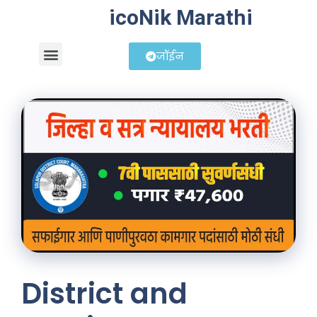
icoNik Marathi
जॉईन
बिझनेस आयडिया
शेअर मार्केट मराठी
District and