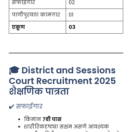
सफाईगार
02
पाणीपुरवठा कामगार
01
एकूण
03
🎓 District and Sessions
Court Recruitment 2025
शैक्षणिक पात्रता
✔️ सफाईगार
किमान
7वी पास
शारीरिकदृष्ट्या सक्षम असणे आवश्यक