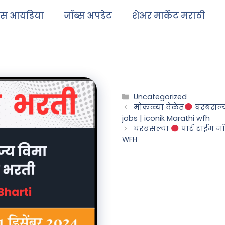
ेस आयडिया
जॉब्स अपडेट
शेअर मार्केट मराठी
Uncategorized
मोकळ्या वेळेत
घरबसल्
jobs | iconik Marathi wfh
घरबसल्या
पार्ट टाईम ज
WFH