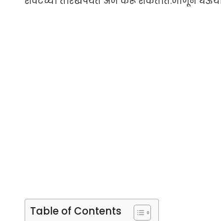
शेवटच्या तारखेपर्यंत अर्ज करू शकतात.जाणून घेऊय
Table of Contents