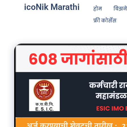
icoNik Marathi
होम
बिझन
फ्री कोर्सेस