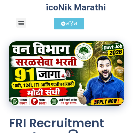
icoNik Marathi
जॉईन
बिझनेस आयडिया
शेअर मार्केट मराठी
FRI Recruitment