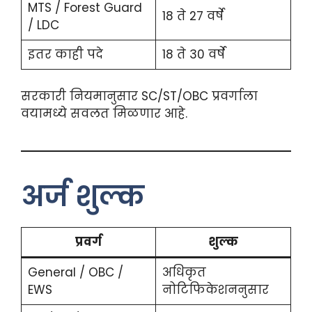
MTS / Forest Guard
18 ते 27 वर्षे
/ LDC
इतर काही पदे
18 ते 30 वर्षे
सरकारी नियमानुसार SC/ST/OBC प्रवर्गाला
वयामध्ये सवलत मिळणार आहे.
अर्ज शुल्क
प्रवर्ग
शुल्क
General / OBC /
अधिकृत
EWS
नोटिफिकेशननुसार