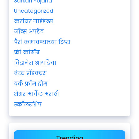
Sarkari Yojana
Uncategorized
करीयर गाईडन्स
जॉब्स अपडेट
पैसे कमावण्याच्या टिप्स
फ्री कोर्सेस
बिझनेस आयडिया
बेस्ट प्रॉडक्ट्स
वर्क फ्रॉम होम
शेअर मार्केट मराठी
स्कॉलरशिप
Trending