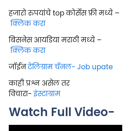
हजारो रुपयांचे top कोर्सेस फ्री मध्ये –
क्लिक करा
बिसनेस आयडिया मराठी मध्ये –
क्लिक करा
जॉईन
टेलिग्राम चॅनल- Job upate
काही प्रश्न असेल तर
विचारा-
इंस्टाग्राम
Watch Full Video-