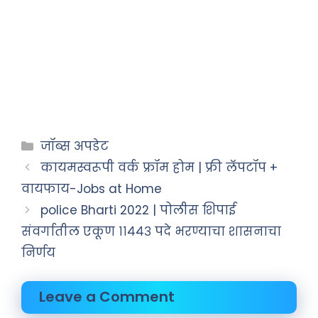
जॉब्स अपडेट
कायमस्वरूपी वर्क फ्रॉम होम | फ्री लॅपटॉप +
वायफाय-Jobs at Home
police Bharti 2022 | पोलीस शिपाई
संवर्गातील एकूण ११४४३ पदे भरण्याचा शासनाचा
निर्णय
Leave a Comment