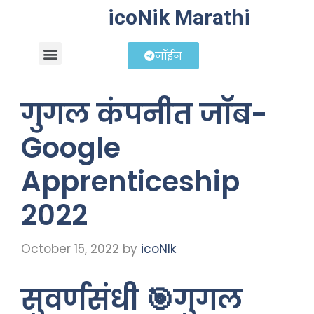
icoNik Marathi
जॉईन
बिझनेस आयडिया
शेअर मार्केट मराठी
गुगल कंपनीत जॉब-
Google
Apprenticeship
2022
October 15, 2022
by
icoNIk
सुवर्णसंधी 🎯गुगल