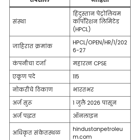
तपशील
माहिती
हिंदुस्तान पेट्रोलियम
संस्था
कॉर्पोरेशन लिमिटेड
(HPCL)
HPCL/OPEN/HR/1/202
जाहिरात क्रमांक
6-27
कंपनीचा दर्जा
महारत्न CPSE
एकूण पदे
115
नोकरीचे ठिकाण
भारतभर
अर्ज सुरू
1 जुलै 2026 पासून
अर्ज पद्धत
ऑनलाइन
hindustanpetroleu
अधिकृत संकेतस्थळ
m.com