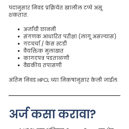
पदानुसार निवड प्रक्रियेत खालील टप्पे असू
शकतात.
अर्जांची छाननी
संगणक आधारित परीक्षा (लागू असल्यास)
गटचर्चा / केस स्टडी
वैयक्तिक मुलाखत
कागदपत्र पडताळणी
वैद्यकीय तपासणी
अंतिम निवड HPCL च्या निकषांनुसार केली जाईल.
अर्ज कसा करावा?