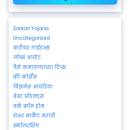
Sarkari Yojana
Uncategorized
करीयर गाईडन्स
जॉब्स अपडेट
पैसे कमावण्याच्या टिप्स
फ्री कोर्सेस
बिझनेस आयडिया
बेस्ट प्रॉडक्ट्स
वर्क फ्रॉम होम
शेअर मार्केट मराठी
स्कॉलरशिप