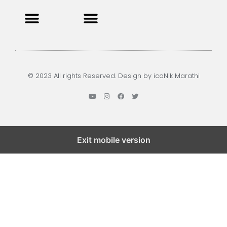
Privacy Policy
Terms and Condition
Contact us
© 2023 All rights Reserved. Design by icoNik Marathi
Exit mobile version