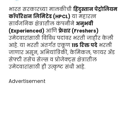
भारत सरकारच्या मालकीची
हिंदुस्तान पेट्रोलियम
कॉर्पोरेशन लिमिटेड (HPCL)
या महारत्न
सार्वजनिक क्षेत्रातील कंपनीने
अनुभवी
(Experienced)
आणि
फ्रेशर (Freshers)
उमेदवारांसाठी विविध पदांवर भरती जाहीर केली
आहे. या भरती अंतर्गत एकूण
115 रिक्त पदे
भरली
जाणार असून, अभियांत्रिकी, केमिकल, फायर अँड
सेफ्टी तसेच सेल्स व प्रोजेक्ट्स क्षेत्रातील
उमेदवारांसाठी ही उत्कृष्ट संधी आहे.
Advertisement